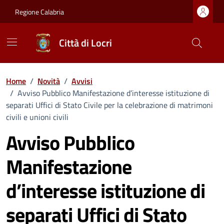
Vai ai contenuti
Vai al footer
Regione Calabria
Città di Locri
Home
/
Novità
/
Avvisi
/
Avviso Pubblico Manifestazione d’interesse istituzione di
separati Uffici di Stato Civile per la celebrazione di matrimoni
civili e unioni civili
Avviso Pubblico
Manifestazione
d’interesse istituzione di
separati Uffici di Stato