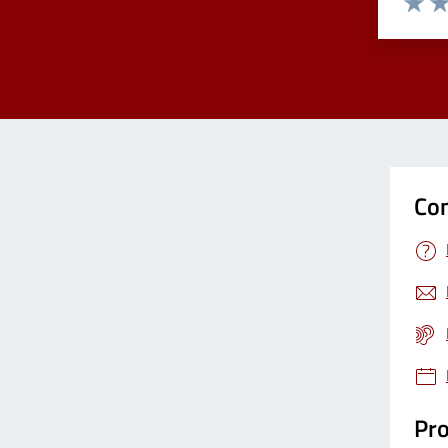
Valuta 
Val
Con
Pro