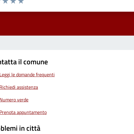
1 stelle su 5
uta 2 stelle su 5
Valuta 3 stelle su 5
Valuta 4 stelle su 5
Valuta 5 stelle su 5
tatta il comune
Leggi le domande frequenti
Richiedi assistenza
Numero verde
Prenota appuntamento
blemi in città