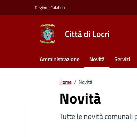
Vai ai contenuti
Vai al footer
Regione Calabria
Città di Locri
Amministrazione
Novità
Servizi
Home
/
Novità
Novità
Tutte le novità comunali pe