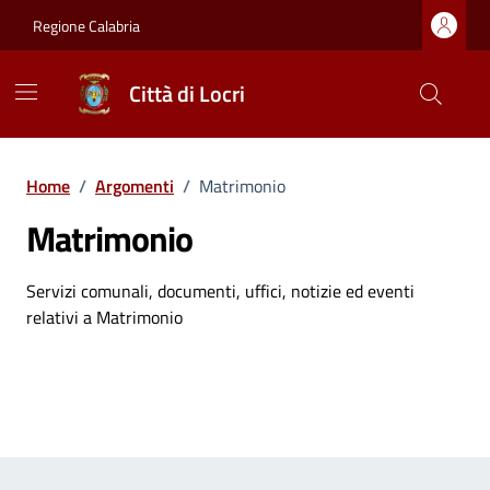
Vai ai contenuti
Vai al footer
Regione Calabria
Città di Locri
Home
/
Argomenti
/
Matrimonio
Matrimonio
Dettagli dell'argomento
Servizi comunali, documenti, uffici, notizie ed eventi
relativi a Matrimonio