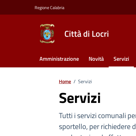
Vai ai contenuti
Vai al footer
Regione Calabria
Città di Locri
Amministrazione
Novità
Servizi
Home
/
Servizi
Servizi
Tutti i servizi comunali per
sportello, per richiedere 