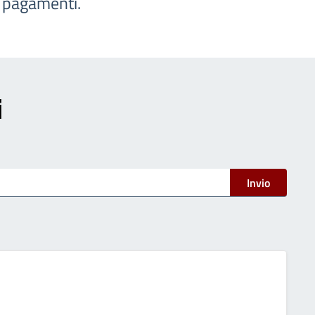
e pagamenti.
i
Invio