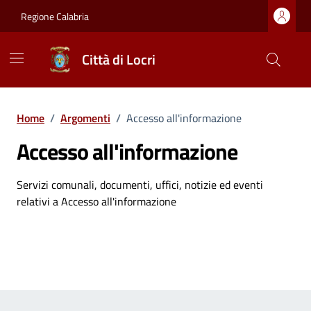
Vai ai contenuti
Vai al footer
Regione Calabria
Città di Locri
Home
/
Argomenti
/
Accesso all'informazione
Accesso all'informazione
Dettagli dell'argomento
Servizi comunali, documenti, uffici, notizie ed eventi
relativi a Accesso all'informazione