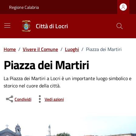
Vai ai contenuti
Vai al footer
Regione Calabria
Città di Locri
Home
/
Vivere il Comune
/
Luoghi
/
Piazza dei Martiri
Piazza dei Martiri
Dettagli del luogo
La Piazza dei Martiri a Locri è un importante luogo simbolico e
storico nel cuore della città.
Condividi
Vedi azioni