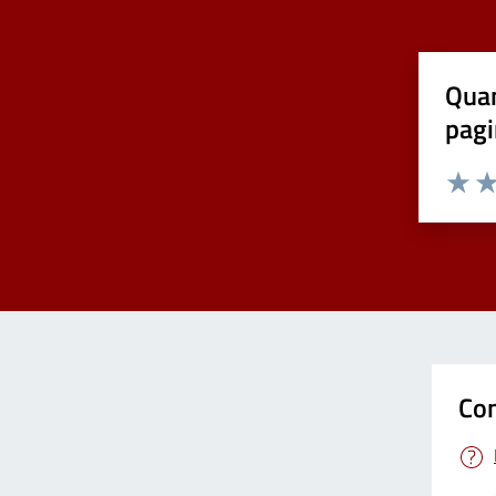
Quan
pagi
Valuta 
Val
Con