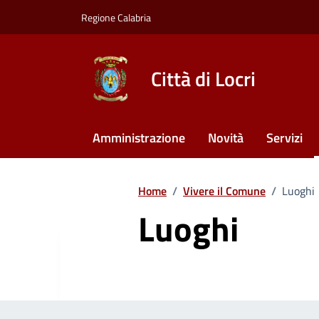
Vai ai contenuti
Vai al footer
Regione Calabria
Città di Locri
Amministrazione
Novità
Servizi
Home
/
Vivere il Comune
/
Luoghi
Luoghi