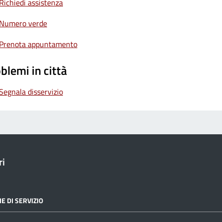
Richiedi assistenza
Numero verde
Prenota appuntamento
blemi in città
Segnala disservizio
ri
E DI SERVIZIO