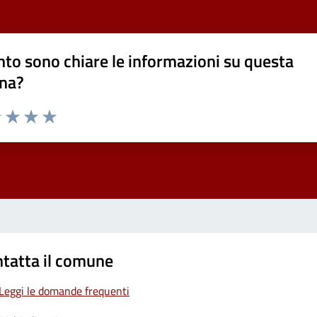
to sono chiare le informazioni su questa
na?
1 stelle su 5
uta 2 stelle su 5
Valuta 3 stelle su 5
Valuta 4 stelle su 5
Valuta 5 stelle su 5
tatta il comune
Leggi le domande frequenti