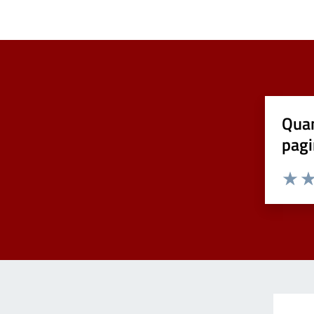
Quan
pagi
Valuta 
Val