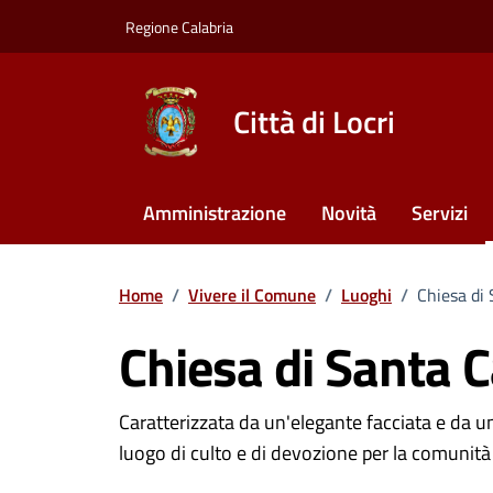
Vai ai contenuti
Vai al footer
Regione Calabria
Città di Locri
Amministrazione
Novità
Servizi
Home
/
Vivere il Comune
/
Luoghi
/
Chiesa di
Chiesa di Santa C
Dettagli del luogo
Caratterizzata da un'elegante facciata e da 
luogo di culto e di devozione per la comunità 