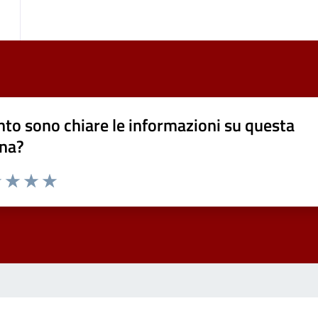
to sono chiare le informazioni su questa
na?
1 stelle su 5
uta 2 stelle su 5
Valuta 3 stelle su 5
Valuta 4 stelle su 5
Valuta 5 stelle su 5