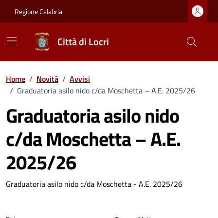
Vai ai contenuti
Vai al footer
Regione Calabria
Città di Locri
Home
/
Novità
/
Avvisi
/
Graduatoria asilo nido c/da Moschetta – A.E. 2025/26
Graduatoria asilo nido
c/da Moschetta – A.E.
2025/26
Dettagli della notizia
Graduatoria asilo nido c/da Moschetta - A.E. 2025/26