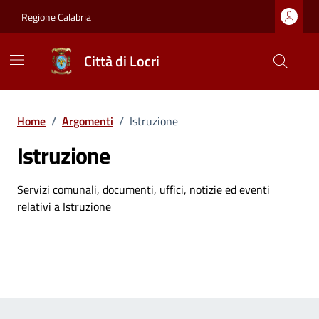
Vai ai contenuti
Vai al footer
Regione Calabria
Città di Locri
Home
/
Argomenti
/
Istruzione
Istruzione
Dettagli dell'argomento
Servizi comunali, documenti, uffici, notizie ed eventi
relativi a Istruzione