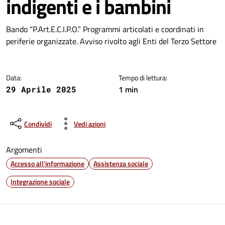
indigenti e i bambini
Dettagli della notizia
Bando “P.Art.E.C.I.P.O.” Programmi articolati e coordinati in
periferie organizzate. Avviso rivolto agli Enti del Terzo Settore
Data:
Tempo di lettura:
1 min
29 Aprile 2025
Condividi
Vedi azioni
Argomenti
Accesso all'informazione
Assistenza sociale
Integrazione sociale