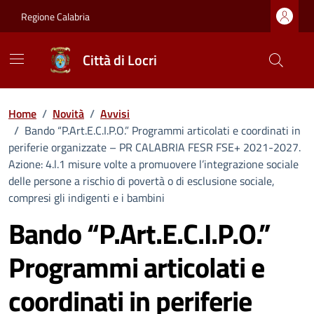
Vai ai contenuti
Vai al footer
Regione Calabria
Città di Locri
Home
/
Novità
/
Avvisi
/
Bando “P.Art.E.C.I.P.O.” Programmi articolati e coordinati in
periferie organizzate – PR CALABRIA FESR FSE+ 2021-2027.
Azione: 4.l.1 misure volte a promuovere l’integrazione sociale
delle persone a rischio di povertà o di esclusione sociale,
compresi gli indigenti e i bambini
Bando “P.Art.E.C.I.P.O.”
Programmi articolati e
coordinati in periferie