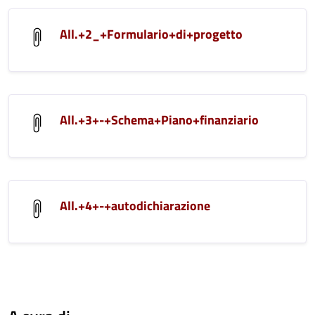
All.+2_+Formulario+di+progetto
All.+3+-+Schema+Piano+finanziario
All.+4+-+autodichiarazione