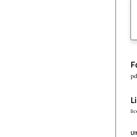
F
pd
L
li
Ul