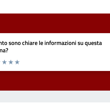
to sono chiare le informazioni su questa
na?
1 stelle su 5
uta 2 stelle su 5
Valuta 3 stelle su 5
Valuta 4 stelle su 5
Valuta 5 stelle su 5