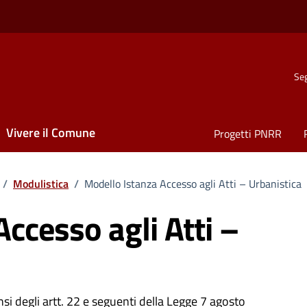
Seg
Vivere il Comune
Progetti PNRR
/
Modulistica
/
Modello Istanza Accesso agli Atti – Urbanistica
ccesso agli Atti –
nsi degli artt. 22 e seguenti della Legge 7 agosto