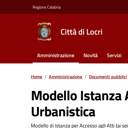
Vai ai contenuti
Vai al footer
Regione Calabria
Città di Locri
Amministrazione
Novità
Servizi
Home
/
Amministrazione
/
Documenti pubblici
Modello Istanza A
Urbanistica
Modello di Istanza per Accesso agli Atti (ai se