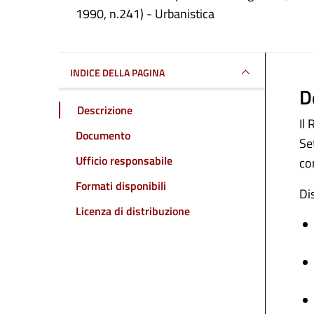
Dettagli del docum
1990, n.241) - Urbanistica
INDICE DELLA PAGINA
D
Descrizione
Il
Documento
Se
Ufficio responsabile
co
Formati disponibili
Di
Licenza di distribuzione