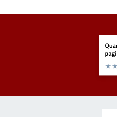
Quan
pagi
Valuta 
Val