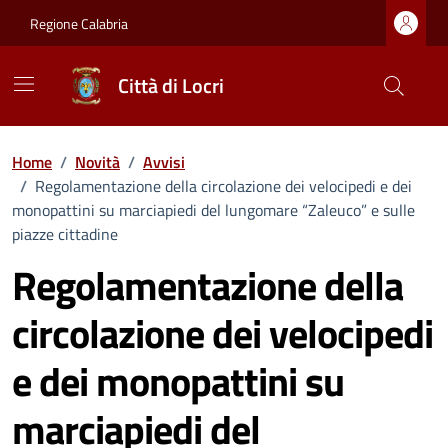
Vai ai contenuti
Vai al footer
Regione Calabria
Città di Locri
Home
/
Novità
/
Avvisi
/
Regolamentazione della circolazione dei velocipedi e dei
monopattini su marciapiedi del lungomare “Zaleuco” e sulle
piazze cittadine
Regolamentazione della
circolazione dei velocipedi
e dei monopattini su
marciapiedi del