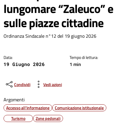
lungomare “Zaleuco” e
sulle piazze cittadine
Dettagli della notizia
Ordinanza Sindacale n°12 del 19 giugno 2026
Data:
Tempo di lettura:
1 min
19 Giugno 2026
Condividi
Vedi azioni
Argomenti
Accesso all'informazione
Comunicazione istituzionale
Turismo
Zone pedonali