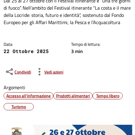
Dettagli della notizia
Dal 25 al 27 ottobre con il Festival itinerante e “Una tre giorni
di fuoco”. Nell’ambito del Festival itinerante “La costa e il mare
della Locride: storia, futuro e identità”, sostenuto dal Fondo
Europeo per gli Affari Marittimi, la Pesca e l’Acquacoltura
Data:
Tempo di lettura:
3 min
22 Ottobre 2025
Condividi
Vedi azioni
Argomenti
Accesso all'informazione
Prodotti alimentari
Tempo libero
Turismo