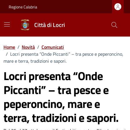
Vai ai contenuti
Vai al footer
Regione Calabria
Città di Locri
Home
/
Novità
/
Comunicati
/
Locri presenta “Onde Piccanti” – tra pesce e peperoncino,
mare e terra, tradizioni e sapori.
Locri presenta “Onde
Piccanti” – tra pesce e
peperoncino, mare e
terra, tradizioni e sapori.