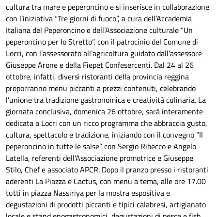
cultura tra mare e peperoncino e si inserisce in collaborazione
con l’iniziativa “Tre giorni di fuoco”, a cura dell’Accademia
Italiana del Peperoncino e dell’Associazione culturale “Un
peperoncino per lo Stretto”, con il patrocinio del Comune di
Locri, con l’assessorato all’agricoltura guidato dall’assessore
Giuseppe Arone e della Fiepet Confesercenti. Dal 24 al 26
ottobre, infatti, diversi ristoranti della provincia reggina
proporranno menu piccanti a prezzi contenuti, celebrando
l’unione tra tradizione gastronomica e creatività culinaria. La
giornata conclusiva, domenica 26 ottobre, sarà interamente
dedicata a Locri con un ricco programma che abbraccia gusto,
cultura, spettacolo e tradizione, iniziando con il convegno “Il
peperoncino in tutte le salse” con Sergio Ribecco e Angelo
Latella, referenti dell’Associazione promotrice e Giuseppe
Stilo, Chef e associato APCR. Dopo il pranzo presso i ristoranti
aderenti La Piazza e Cactus, con menu a tema, alle ore 17.00
tutti in piazza Nassiriya per la mostra espositiva e
degustazioni di prodotti piccanti e tipici calabresi, artigianato
locale e stand enogastronomici, degustazioni di pesce e fish