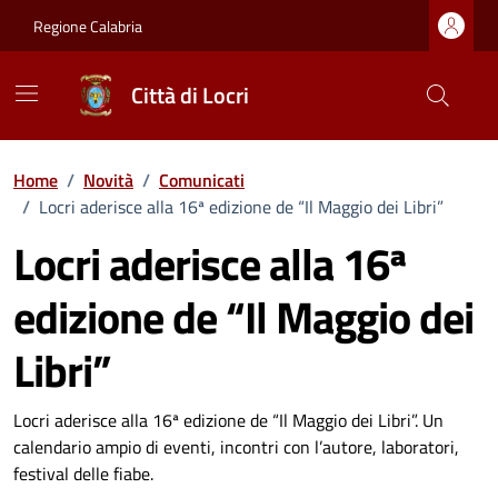
Vai ai contenuti
Vai al footer
Regione Calabria
Città di Locri
Home
/
Novità
/
Comunicati
/
Locri aderisce alla 16ª edizione de “Il Maggio dei Libri”
Locri aderisce alla 16ª
edizione de “Il Maggio dei
Libri”
Dettagli della notizia
Locri aderisce alla 16ª edizione de “Il Maggio dei Libri”. Un
calendario ampio di eventi, incontri con l’autore, laboratori,
festival delle fiabe.