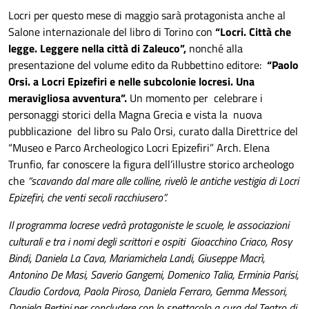
Locri per questo mese di maggio sarà protagonista anche al
Salone internazionale del libro di Torino con
“Locri. Città che
legge. Leggere nella città di Zaleuco”
,
nonché alla
presentazione del volume edito da Rubbettino editore:
“
Paolo
Orsi. a Locri Epizefiri e nelle subcolonie locresi. Una
meravigliosa avventura”
.
Un momento per celebrare i
personaggi storici della Magna Grecia e vista la nuova
pubblicazione del libro su Palo Orsi, curato dalla Direttrice del
“Museo e Parco Archeologico Locri Epizefiri” Arch. Elena
Trunfio, far conoscere la figura dell’illustre storico archeologo
che
“scavando dal mare alle colline, rivelò le antiche vestigia di Locri
Epizefiri, che venti secoli racchiusero”.
Il programma locrese vedrà protagoniste le scuole, le associazioni
culturali e tra i nomi degli scrittori e ospiti Gioacchino Criaco, Rosy
Bindi, Daniela La Cava, Mariamichela Landi, Giuseppe Macrì,
Antonino De Masi, Saverio Gangemi, Domenico Talia, Erminia Parisi,
Claudio Cordova, Paola Piroso, Daniela Ferraro, Gemma Messori,
Daniela Bertini.per concludere con lo spettacolo a cura del Teatro di