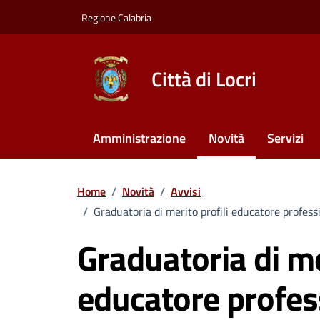
Vai ai contenuti
Vai al footer
Regione Calabria
Città di Locri
Amministrazione
Novità
Servizi
Home
/
Novità
/
Avvisi
/
Graduatoria di merito profili educatore professio
Graduatoria di me
educatore profes