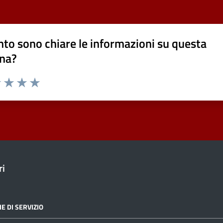
to sono chiare le informazioni su questa
na?
1 stelle su 5
uta 2 stelle su 5
Valuta 3 stelle su 5
Valuta 4 stelle su 5
Valuta 5 stelle su 5
ri
E DI SERVIZIO