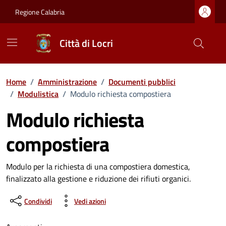
Vai ai contenuti
Vai al footer
Regione Calabria
Città di Locri
Home
/
Amministrazione
/
Documenti pubblici
/
Modulistica
/
Modulo richiesta compostiera
Modulo richiesta
compostiera
Dettagli del documento
Modulo per la richiesta di una compostiera domestica,
finalizzato alla gestione e riduzione dei rifiuti organici.
Condividi
Vedi azioni