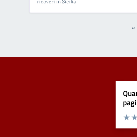
ricoveri in Sicilia
«
Quan
pagi
Valuta 
Val