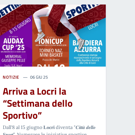
NOTIZIE
06 GIU 25
Arriva a Locri la
“Settimana dello
Sportivo”
Dall'8 al 15 giugno 𝐋𝐨𝐜𝐫𝐢 diventa "𝑪𝒊𝒕𝒕𝒂̀ 𝒅𝒆𝒍𝒍𝒐
𝑺𝒑𝒐𝒓𝒕". Numerose le iniziative sportive