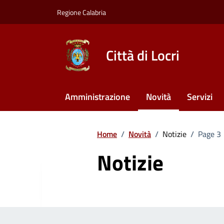
Vai ai contenuti
Vai al footer
Regione Calabria
Città di Locri
Amministrazione
Novità
Servizi
Home
/
Novità
/
Notizie
/
Page 3
Notizie