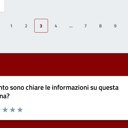
1
2
3
4
…
7
8
9
to sono chiare le informazioni su questa
na?
1 stelle su 5
uta 2 stelle su 5
Valuta 3 stelle su 5
Valuta 4 stelle su 5
Valuta 5 stelle su 5