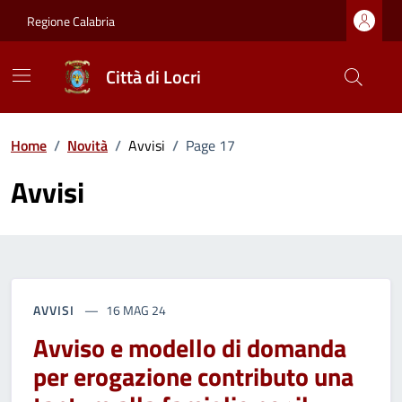
Vai ai contenuti
Vai al footer
Regione Calabria
Città di Locri
Home
/
Novità
/
Avvisi
/
Page 17
Avvisi
AVVISI
16 MAG 24
Avviso e modello di domanda
per erogazione contributo una