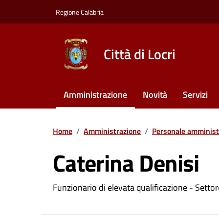
Vai ai contenuti
Vai al footer
Regione Calabria
Città di Locri
Amministrazione
Novità
Servizi
Home
/
Amministrazione
/
Personale amminist
Caterina Denisi
Dettagli della pers
Funzionario di elevata qualificazione - Settore 