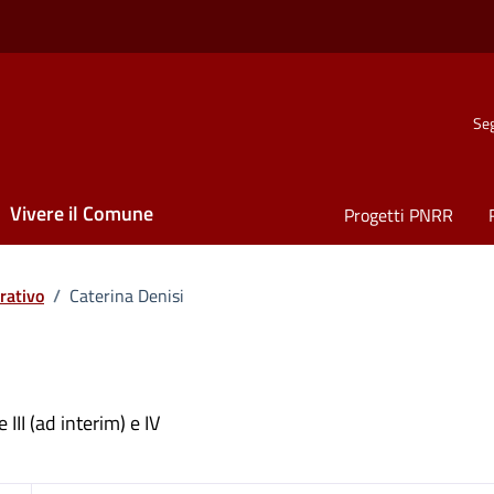
Seg
Vivere il Comune
Progetti PNRR
rativo
/
Caterina Denisi
ona
III (ad interim) e IV