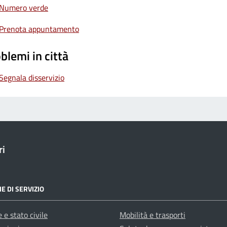
Numero verde
Prenota appuntamento
blemi in città
Segnala disservizio
ri
E DI SERVIZIO
 e stato civile
Mobilità e trasporti