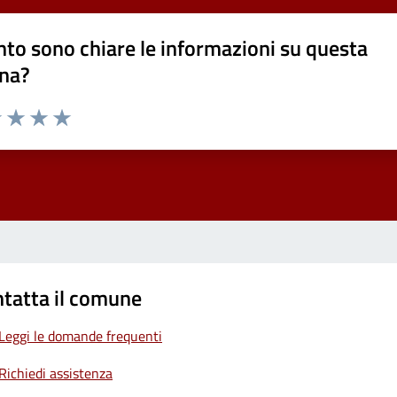
to sono chiare le informazioni su questa
na?
1 stelle su 5
uta 2 stelle su 5
Valuta 3 stelle su 5
Valuta 4 stelle su 5
Valuta 5 stelle su 5
tatta il comune
Leggi le domande frequenti
Richiedi assistenza