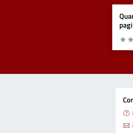
Quan
pagi
Valuta 
Val
Con