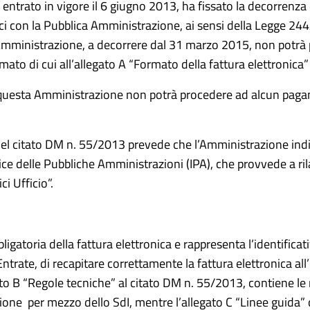
 entrato in vigore il 6 giugno 2013, ha fissato la decorrenza d
ci con la Pubblica Amministrazione, ai sensi della Legge 24
Amministrazione, a decorrere dal 31 marzo 2015, non potrà 
mato di cui all’allegato A “Formato della fattura elettronica
a, questa Amministrazione non potrà procedere ad alcun paga
, del citato DM n. 55/2013 prevede che l’Amministrazione indivi
ndice delle Pubbliche Amministrazioni (IPA), che provvede a r
i Ufficio”.
igatoria della fattura elettronica e rappresenta l’identifica
 Entrate, di recapitare correttamente la fattura elettronica a
to B “Regole tecniche” al citato DM n. 55/2013, contiene le
ione per mezzo dello SdI, mentre l’allegato C “Linee guida”