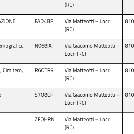
(RC)
AZIONE
FAD4BP
Via Matteotti – Locri
810
(RC)
mografici,
N068IA
Via Giacomo Matteotti –
810
Locri (RC)
 Cimitero,
R6OTR9
Via Matteotti – Locri
810
(RC)
o
S7O8CP
Via Giacomo Matteotti –
810
Locri (RC)
ZFQHRN
Via Matteotti – Locri
(RC)