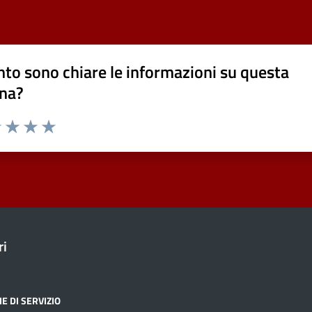
to sono chiare le informazioni su questa
na?
1 stelle su 5
uta 2 stelle su 5
Valuta 3 stelle su 5
Valuta 4 stelle su 5
Valuta 5 stelle su 5
ri
E DI SERVIZIO