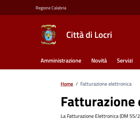
Vai ai contenuti
Vai al footer
Regione Calabria
Città di Locri
Amministrazione
Novità
Servizi
Home
/
Fatturazione elettronica
Fatturazione 
La Fatturazione Elettronica (DM 55/