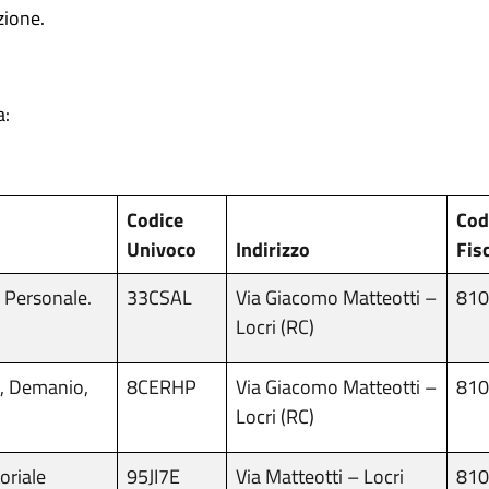
zione.
a:
Codice
Cod
Univoco
Indirizzo
Fis
 Personale.
33CSAL
Via Giacomo Matteotti –
810
Locri (RC)
e, Demanio,
8CERHP
Via Giacomo Matteotti –
810
Locri (RC)
oriale
95JI7E
Via Matteotti – Locri
810