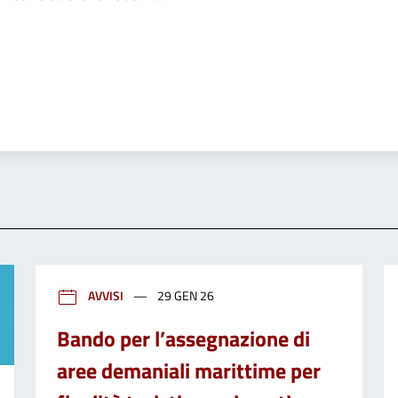
'argomento
AVVISI
29 GEN 26
Bando per l’assegnazione di
aree demaniali marittime per