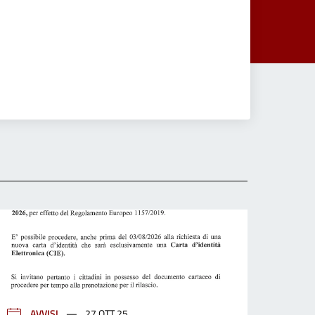
AVVISI
27 OTT 25