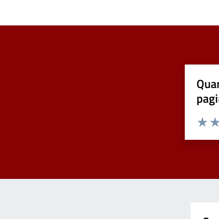
Quan
pagi
Valuta 
Val