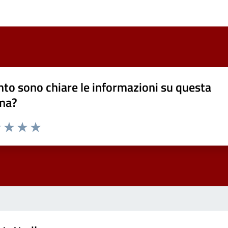
to sono chiare le informazioni su questa
na?
1 stelle su 5
uta 2 stelle su 5
Valuta 3 stelle su 5
Valuta 4 stelle su 5
Valuta 5 stelle su 5