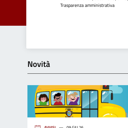
Dettagli dell
Trasparenza amministrativa
Novità
AVVISI
09 GIU 26