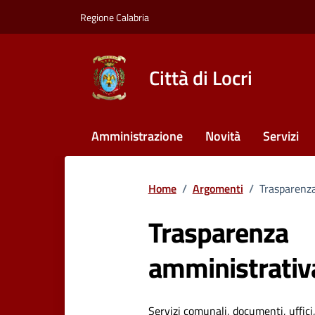
Vai ai contenuti
Vai al footer
Regione Calabria
Città di Locri
Amministrazione
Novità
Servizi
Home
/
Argomenti
/
Trasparenz
Trasparenza
amministrativ
Servizi comunali, documenti, uffici,