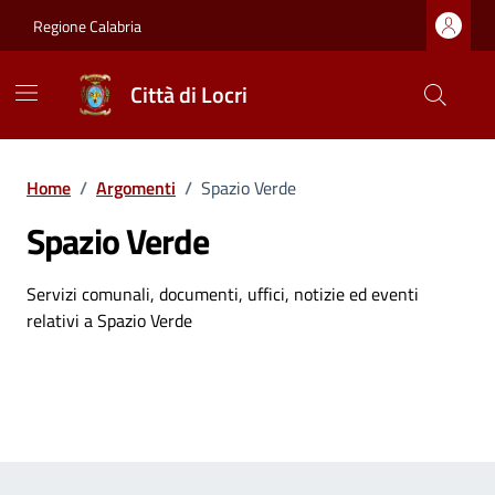
Vai ai contenuti
Vai al footer
Regione Calabria
Città di Locri
Home
/
Argomenti
/
Spazio Verde
Spazio Verde
Dettagli dell'argomento
Servizi comunali, documenti, uffici, notizie ed eventi
relativi a Spazio Verde