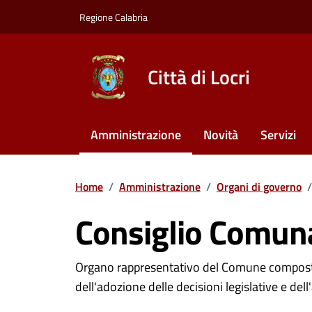
Vai ai contenuti
Vai al footer
Regione Calabria
Città di Locri
Amministrazione
Novità
Servizi
Home
/
Amministrazione
/
Organi di governo
/
Consiglio Comun
Dettagli Unità Orga
Organo rappresentativo del Comune composto da
dell'adozione delle decisioni legislative e de