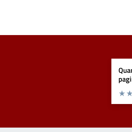
Quan
pagi
Valuta 
Val