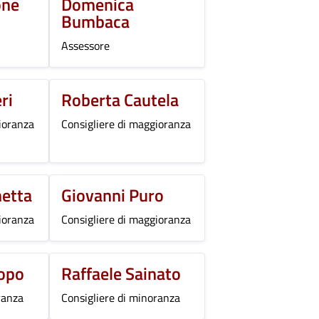
one
Domenica
Bumbaca
Assessore
ri
Roberta Cautela
ioranza
Consigliere di maggioranza
netta
Giovanni Puro
ioranza
Consigliere di maggioranza
copo
Raffaele Sainato
ranza
Consigliere di minoranza