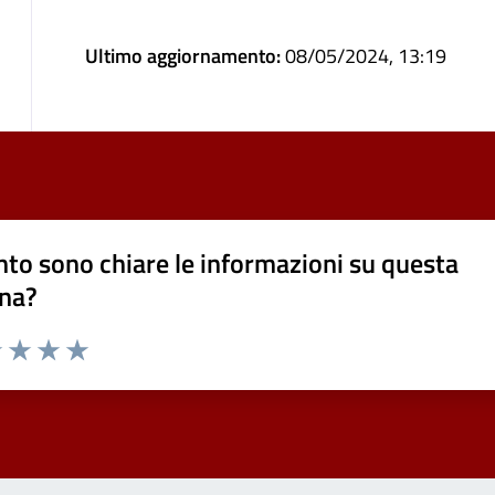
Ultimo aggiornamento:
08/05/2024, 13:19
to sono chiare le informazioni su questa
na?
1 stelle su 5
uta 2 stelle su 5
Valuta 3 stelle su 5
Valuta 4 stelle su 5
Valuta 5 stelle su 5